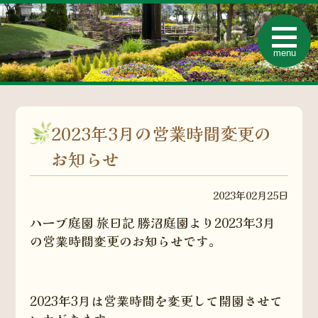
t
o
menu
g
g
l
e
n
a
v
2023年3月の営業時間変更の
i
g
a
お知らせ
t
i
o
2023年02月25日
n
ハーブ庭園 旅日記 勝沼庭園より2023年3月
の営業時間変更のお知らせです。
2023年3月は営業時間を変更して開園させて