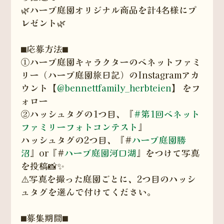
🌿ハーブ庭園オリジナル商品を計4名様にプ
レゼント🌿
⬛︎応募方法⬛︎
①ハーブ庭園キャラクターのベネットファミ
リー（ハーブ庭園旅日記）のInstagramアカ
ウント【
@bennettfamily_herbteien
】 をフ
ォロー
②ハッシュタグの1つ目、『
#第1回ベネット
ファミリーフォトコンテスト
』
ハッシュタグの2つ目、『#
ハーブ庭園勝
沼
』or『#
ハーブ庭園河口湖
』をつけて写真
を投稿📸✨
⚠️写真を撮った庭園ごとに、2つ目のハッシ
ュタグを選んで付けてください。
⬛︎募集期間⬛︎