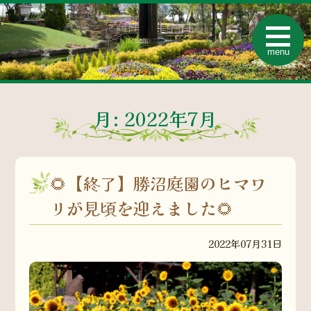
t
o
menu
g
g
l
e
n
a
月:
2022年7月
v
i
g
a
t
i
🌻【終了】勝沼庭園のヒマワ
o
n
リが見頃を迎えました🌻
2022年07月31日