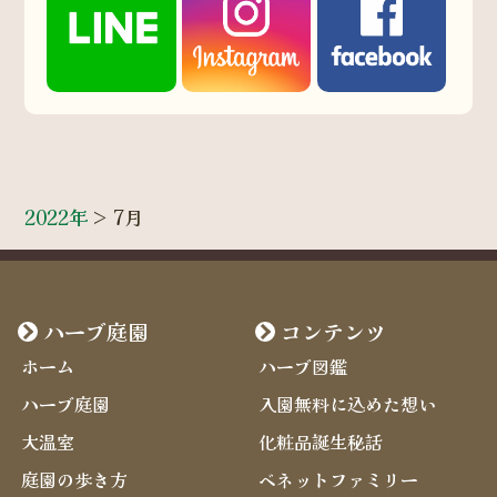
2022年
>
7月
ハーブ庭園
コンテンツ
ホーム
ハーブ図鑑
ハーブ庭園
入園無料に込めた想い
大温室
化粧品誕生秘話
庭園の歩き方
ベネットファミリー