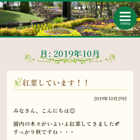
t
o
menu
g
g
l
e
n
a
月:
2019年10月
v
i
g
a
t
i
紅葉しています！！
o
n
2019年10月29日
みなさん、こんにちは😊
園内の木々がいよいよ紅葉してきました🍂
すっかり秋ですね・・・