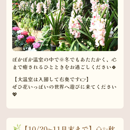
ぽかぽか温室の中で🌞冬でもあたたかく、心
まで癒されるひとときをお過ごしください🍀
【大温室は入園して右奥です👉】
ぜひ花いっぱいの世界へ遊びに来てください
💖
【10/20〜11月末まで】🌰✨秋