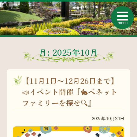
t
o
menu
g
g
l
e
n
a
月:
2025年10月
v
i
g
a
t
i
【11月1日～12月26日まで】
o
n
📣イベント開催『🐇ベネット
ファミリーを探せ🔍』
2025年10月24日