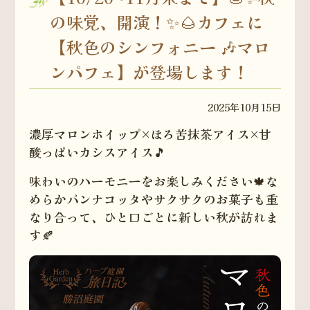
の味覚、開演！✨🌰カフェに
【秋色のシンフォニー 🎶マロ
ンパフェ】が登場します！
2025年10月15日
濃厚マロンホイップ×ほろ苦抹茶アイス×甘
酸っぱいカシスアイス🎵
味わいのハーモニーをお楽しみください🍁な
めらかパンナコッタやサクサクのお菓子も重
なり合って、ひと口ごとに新しい秋が訪れま
す🍂