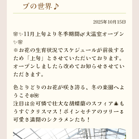
ブの世界♪
2025年10月15日
🌸✨11月上旬より冬季期間🌿大温室オープン
✨🌸
※お花の生育状況でスケジュールが前後する
ため「上旬」とさせていただいております。
オープンしましたら改めてお知らせさせてい
ただきます。
色とりどりのお花が咲き誇る、冬の楽園へよ
うこそ❄️🌺
注目は🌼可憐で壮大な胡蝶蘭のスフィア🎄も
うすぐクリスマス！ポインセチアのツリー🌷
可愛さ満開のシクラメンたち！