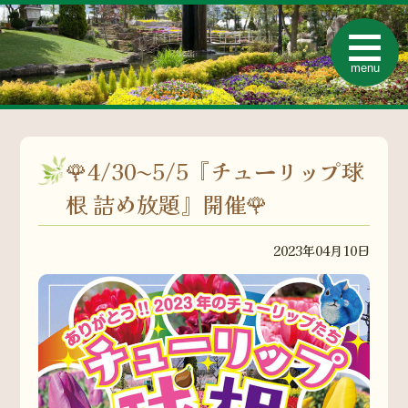
t
o
menu
g
g
l
e
n
a
v
🌹4/30〜5/5『チューリップ球
i
g
a
根 詰め放題』開催🌹
t
i
o
2023年04月10日
n