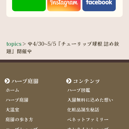
topics
>
🌹4/30〜5/5『チューリップ球根 詰め放
題』開催🌹
ハーブ庭園
コンテンツ
ホーム
ハーブ図鑑
ハーブ庭園
入園無料に込めた想い
大温室
化粧品誕生秘話
庭園の歩き方
ベネットファミリー