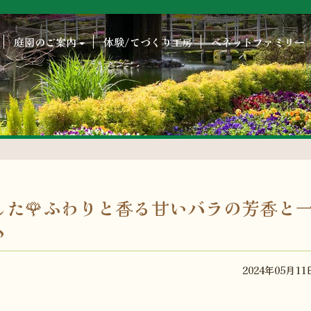
庭園のご案内
体験/てづくり工房
ベネットファミリー
した🌹ふわりと香る甘いバラの芳香と
♪
2024年05月11