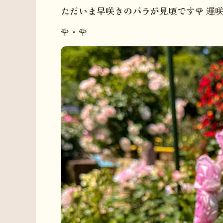
ただいま早咲きのバラが見頃です🌹 遅
🌹・🌹