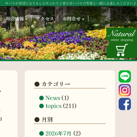
🌹バラが見頃になりました🌹ふわりと香る甘いバラの芳香と一緒にお楽しみください♪
周辺情報
アクセス
お問合せ
カテゴリー
一
News
(1)
topics
(211)
月別
日
2026年7月
(2)