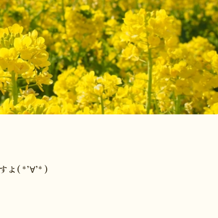
*’∀’* )