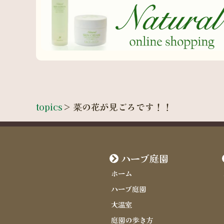
topics
>
菜の花が見ごろです！！
ハーブ庭園
ホーム
ハーブ庭園
大温室
庭園の歩き方