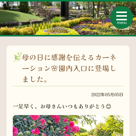
t
o
menu
g
g
l
e
n
a
v
母の日に感謝を伝えるカーネ
i
g
a
ーション🌸園内入口に登場し
t
i
ました。
o
n
2022年05月05日
一足早く、お母さんいつもありがとう😊