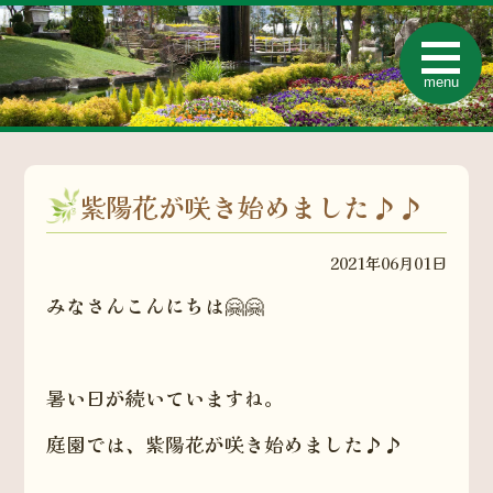
t
o
menu
g
g
l
e
n
a
v
紫陽花が咲き始めました♪♪
i
g
a
t
2021年06月01日
i
o
n
みなさんこんにちは🤗🤗
暑い日が続いていますね。
庭園では、紫陽花が咲き始めました♪♪