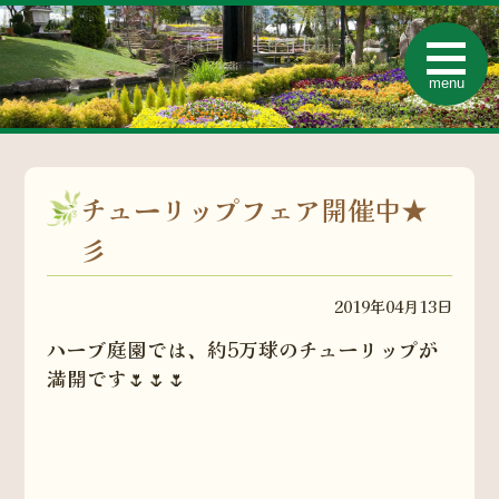
t
o
menu
g
g
l
e
n
a
v
チューリップフェア開催中★
i
g
a
彡
t
i
o
2019年04月13日
n
ハーブ庭園では、約5万球のチューリップが
満開です🌷🌷🌷