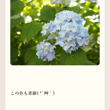
この色も素敵( *´艸｀)