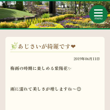
t
o
menu
g
g
l
e
n
a
v
あじさいが綺麗です❤
i
g
a
t
2019年06月11日
i
o
n
梅雨の時期に楽しめる紫陽花✨
雨に濡れて美しさが増しますね～😊