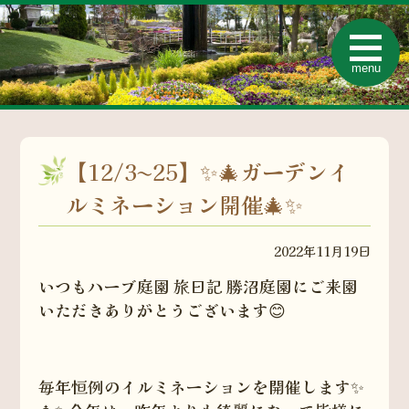
t
o
menu
g
g
l
e
n
a
v
【12/3〜25】✨🎄ガーデンイ
i
g
a
ルミネーション開催🎄✨
t
i
o
2022年11月19日
n
いつもハーブ庭園 旅日記 勝沼庭園にご来園
いただきありがとうございます😊
毎年恒例のイルミネーションを開催します✨