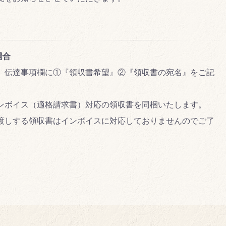
場合
、伝達事項欄に①『領収書希望』②『領収書の宛名』をご記
ンボイス（適格請求書）対応の領収書を同梱いたします。
渡しする領収書はインボイスに対応しておりませんのでご了