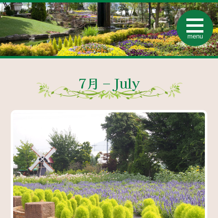
t
o
menu
g
g
l
e
n
a
7月 – July
v
i
g
a
t
i
o
n